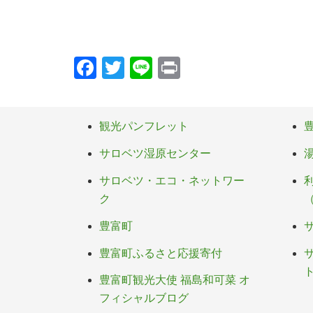
F
T
Li
Pr
a
wi
n
in
c
tt
e
t
観光パンフレット
e
er
b
サロベツ湿原センター
o
サロベツ・エコ・ネットワー
o
ク
k
豊富町
豊富町ふるさと応援寄付
豊富町観光大使 福島和可菜 オ
フィシャルブログ