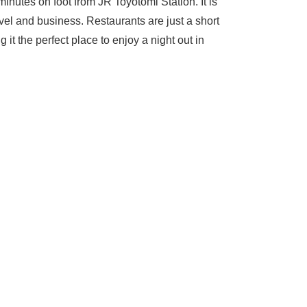
minutes on foot from JR Toyotomi Station. It is
avel and business. Restaurants are just a short
it the perfect place to enjoy a night out in