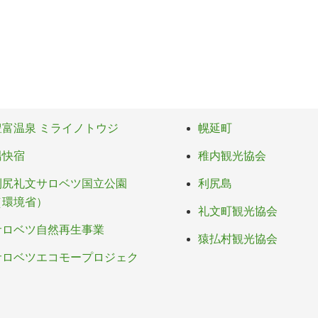
豊富温泉 ミライノトウジ
幌延町
湯快宿
稚内観光協会
利尻礼文サロベツ国立公園
利尻島
（環境省）
礼文町観光協会
サロベツ自然再生事業
猿払村観光協会
サロベツエコモープロジェク
ト