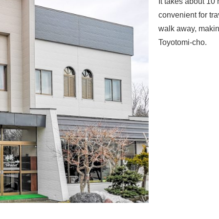
It takes about 10 
convenient for tr
walk away, making 
Toyotomi-cho.