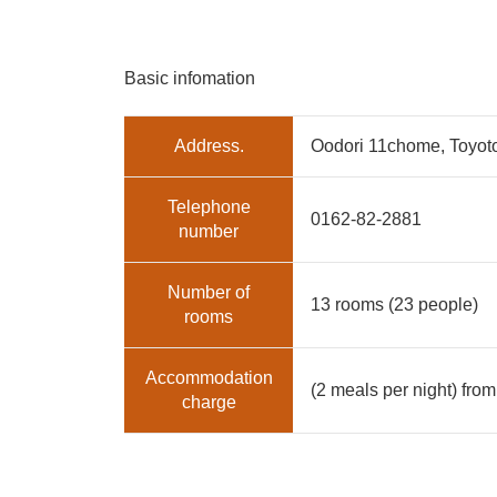
Basic infomation
Address.
Oodori 11chome, Toyot
Telephone
0162-82-2881
number
Number of
13 rooms (23 people)
rooms
Accommodation
(2 meals per night) fro
charge