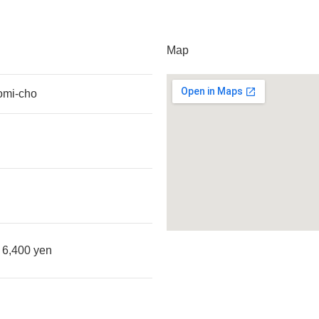
Map
omi-cho
m 6,400 yen