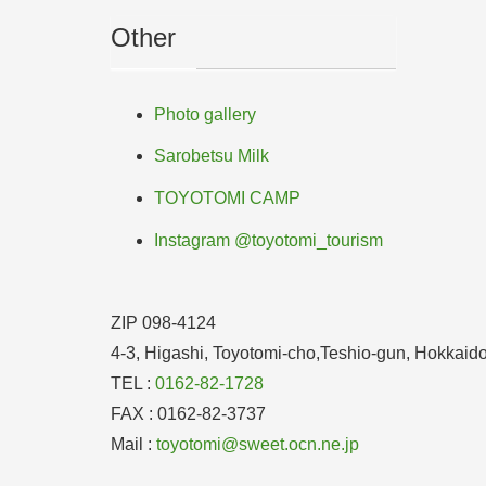
Other
Photo gallery
Sarobetsu Milk
TOYOTOMI CAMP
Instagram @toyotomi_tourism
ZIP 098-4124
4-3, Higashi, Toyotomi-cho,Teshio-gun, Hokkai
TEL :
0162-82-1728
FAX : 0162-82-3737
Mail :
toyotomi@sweet.ocn.ne.jp