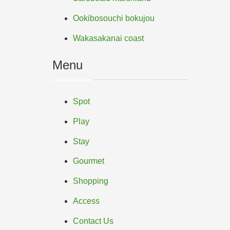
Ookibosouchi bokujou
Wakasakanai coast
Menu
Spot
Play
Stay
Gourmet
Shopping
Access
Contact Us