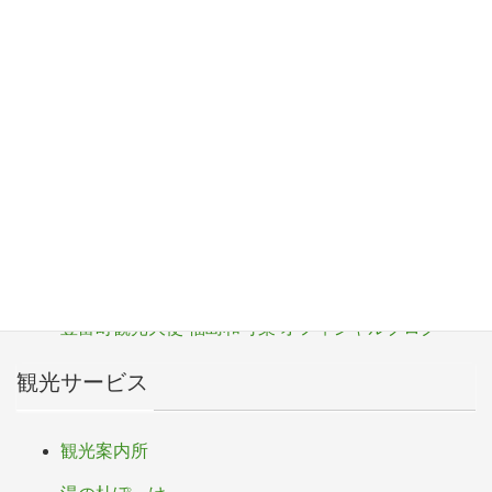
F
T
Li
Pr
a
wi
n
in
c
tt
e
t
観光パンフレット
e
er
b
サロベツ湿原センター
o
サロベツ・エコ・ネットワーク
o
豊富町
k
豊富町ふるさと応援寄付
豊富町観光大使 福島和可菜 オフィシャルブログ
観光サービス
観光案内所