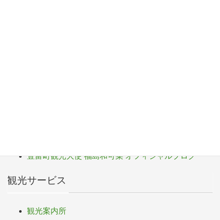
F
T
Li
Pr
a
wi
n
in
c
tt
e
t
観光パンフレット
e
er
b
サロベツ湿原センター
o
サロベツ・エコ・ネットワーク
o
豊富町
k
豊富町ふるさと応援寄付
豊富町観光大使 福島和可菜 オフィシャルブログ
観光サービス
観光案内所