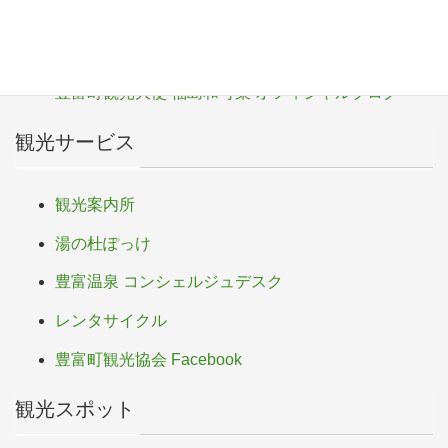
o
豊富町
k
豊富町ふるさと応援寄付
豊富町観光大使 福島和可菜 オフィシャルブログ
観光サービス
観光案内所
湯の杜ぽっけ
豊富温泉 コンシェルジュデスク
レンタサイクル
豊富町観光協会 Facebook
観光スポット