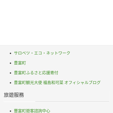
F
T
Li
Pr
a
wi
n
in
c
tt
e
t
観光パンフレット
e
er
b
サロベツ湿原センター
o
サロベツ・エコ・ネットワーク
o
豊富町
k
豊富町ふるさと応援寄付
豊富町観光大使 福島和可菜 オフィシャルブログ
旅遊服務
豐富町遊客諮詢中心