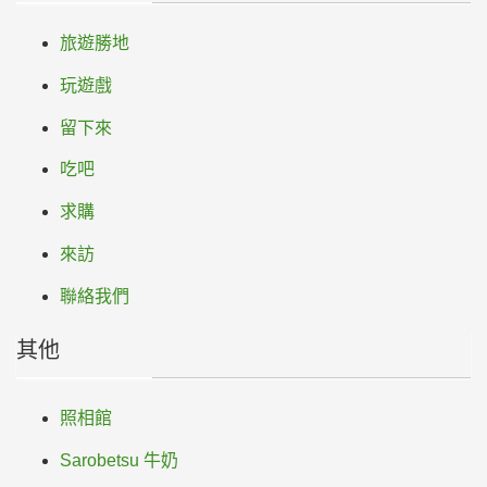
旅遊勝地
玩遊戲
留下來
吃吧
求購
來訪
聯絡我們
其他
照相館
Sarobetsu 牛奶