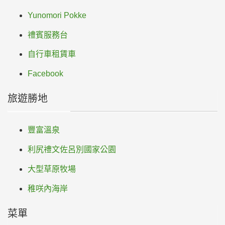
Yunomori Pokke
禮賓服務台
自行車租賃車
Facebook
旅遊勝地
豐富溫泉
利尻禮文佐呂別國家公園
大型草原牧場
稚咲內海岸
菜單