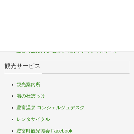
b
サロベツ湿原センター
o
サロベツ・エコ・ネットワーク
o
豊富町
k
豊富町ふるさと応援寄付
豊富町観光大使 福島和可菜 オフィシャルブログ
観光サービス
観光案内所
湯の杜ぽっけ
豊富温泉 コンシェルジュデスク
レンタサイクル
豊富町観光協会 Facebook