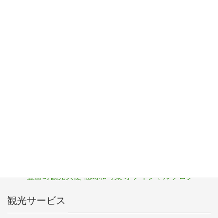
F
T
Li
Pr
a
wi
n
in
c
tt
e
t
観光パンフレット
e
er
b
サロベツ湿原センター
o
サロベツ・エコ・ネットワーク
o
豊富町
k
豊富町ふるさと応援寄付
豊富町観光大使 福島和可菜 オフィシャルブログ
観光サービス